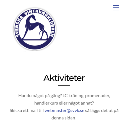
Skip
Men
to
content
Aktiviteter
Har du något på gång? LC-träning, promenader,
handlerkurs eller något annat?
Skicka ett mail till
webmaster@svvk.se
så läggs det ut på
denna sidan!